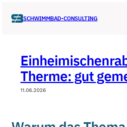
Zum
Inhalt
SCHWIMMBAD-CONSULTING
springen
Einheimischenrab
Therme: gut gemei
11.06.2026
Warum das Thema w