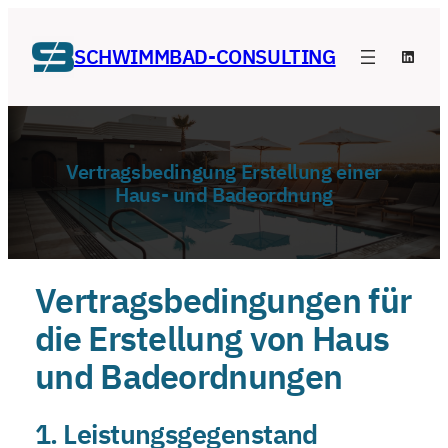
Zum
Inhalt
SCHWIMMBAD-CONSULTING
Linke
springen
Vertragsbedingung Erstellung einer
Haus- und Badeordnung
Vertragsbedingungen für
die Erstellung von Haus
und Badeordnungen
1. Leistungsgegenstand